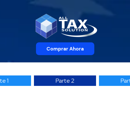
Comprar Ahora
te 1
Parte 2
Par